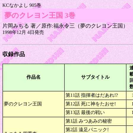
KCなかよし 905巻
夢のクレヨン王国 3巻
片岡みちる 著／原作:福永令三（夢のクレヨン王国）
1998年12月 4日発売
収録作品
作品名
サブタイトル
第11話 指揮者はだあれ!?
夢のクレヨン王国
第12話 死に神をたおせ!
第13話 最後の戦い
第1話 みつあみの秘密
第2話 遠足パニック!