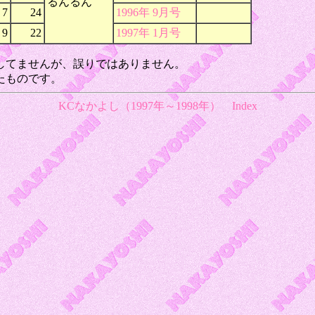
るんるん
7
24
1996年 9月号
9
22
1997年 1月号
してませんが、誤りではありません。
たものです。
KCなかよし（1997年～1998年）
Index