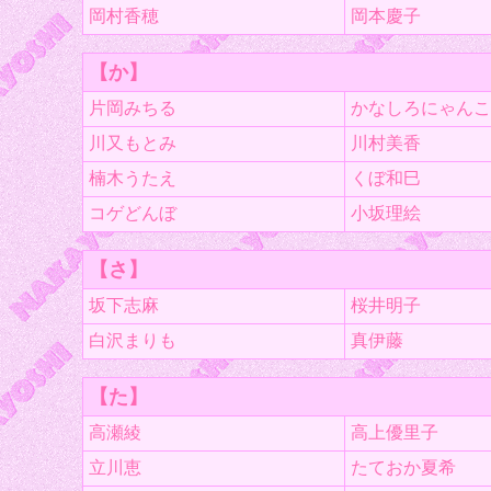
岡村香穂
岡本慶子
【か】
片岡みちる
かなしろにゃんこ
川又もとみ
川村美香
楠木うたえ
くぼ和巳
コゲどんぼ
小坂理絵
【さ】
坂下志麻
桜井明子
白沢まりも
真伊藤
【た】
高瀬綾
高上優里子
立川恵
たておか夏希