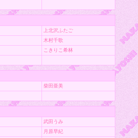
上北沢ふたご
木村千歌
こきりこ希林
柴田亜美
武田うみ
月原早紀