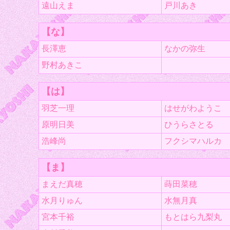
遠山えま
戸川あき
【な】
長澤恵
なかの弥生
野村あきこ
【は】
羽芝一理
はせがわようこ
原明日美
ひうらさとる
浩峰尚
フクシマハルカ
【ま】
まえだ真穂
蒔田菜穂
水月りゅん
水無月真
宮本千裕
もとはら九梨丸