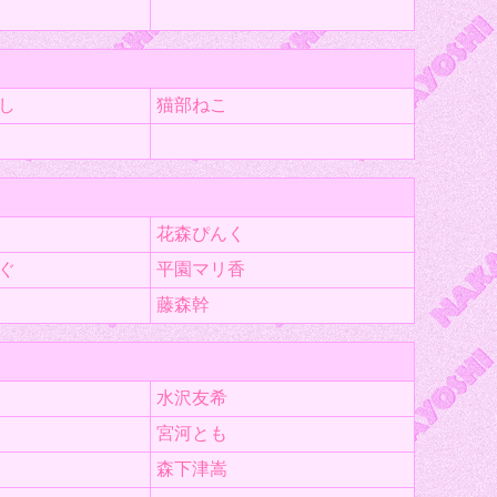
し
猫部ねこ
花森ぴんく
ぐ
平園マリ香
藤森幹
水沢友希
宮河とも
森下津嵩