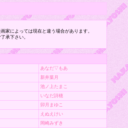
漫画家によっては現在と違う場合があります。
ご了承下さい。
あなだ▽もあ
新井葉月
池ノ上たまこ
いなだ詩穂
卯月まゆこ
えぬえけい
岡崎みずき