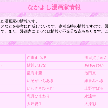
なかよし漫画家情報
された漫画家の情報です。
クスなどを参考に作成しています。参考当時の情報ですので、
ます。また、漫画家によっては情報が不充分な点もあります。
。
芦東まつ理
明日賀じゅん
鮎川いわな
あゆみゆい
実）
征海未亜
池田貢
いそがいちあき
維泉みへき
いわさきひろむ
上野すばる
恵月ひまわり
永遠幸
大坪愛生
大原彩