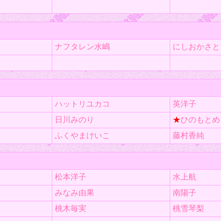
ナフタレン水嶋
にしおかさと
ハットリユカコ
英洋子
日川みのり
★
ひのもとめ
ふくやまけいこ
藤村香純
松本洋子
水上航
みなみ由果
南陽子
桃木毎実
桃雪琴梨