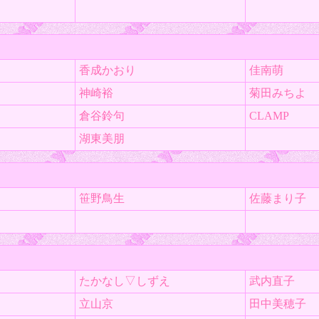
香成かおり
佳南萌
神崎裕
菊田みちよ
倉谷鈴句
CLAMP
湖東美朋
笹野鳥生
佐藤まり子
たかなし▽しずえ
武内直子
立山京
田中美穂子