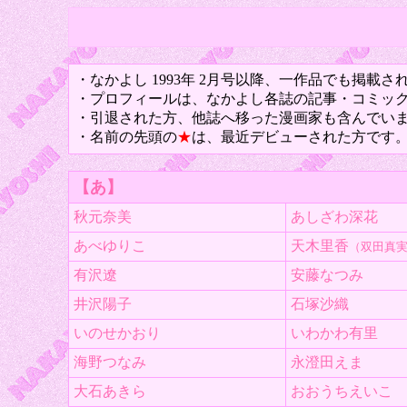
・なかよし 1993年 2月号以降、一作品でも掲載
・プロフィールは、なかよし各誌の記事・コミッ
・引退された方、他誌へ移った漫画家も含んでい
・名前の先頭の
★
は、最近デビューされた方です
【あ】
秋元奈美
あしざわ深花
あべゆりこ
天木里香
（双田真
有沢遼
安藤なつみ
井沢陽子
石塚沙織
いのせかおり
いわかわ有里
海野つなみ
永澄田えま
大石あきら
おおうちえいこ