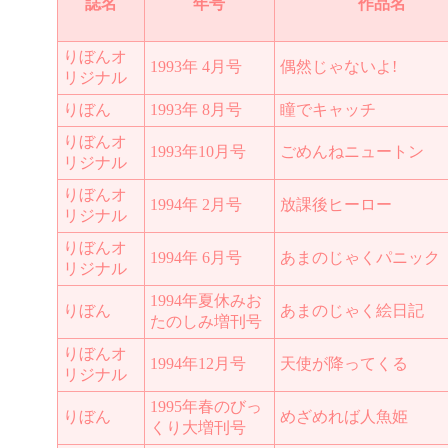
誌名
年号
作品名
りぼんオ
1993年 4月号
偶然じゃないよ!
リジナル
りぼん
1993年 8月号
瞳でキャッチ
りぼんオ
1993年10月号
ごめんねニュートン
リジナル
りぼんオ
1994年 2月号
放課後ヒーロー
リジナル
りぼんオ
1994年 6月号
あまのじゃくパニック
リジナル
1994年夏休みお
りぼん
あまのじゃく絵日記
たのしみ増刊号
りぼんオ
1994年12月号
天使が降ってくる
リジナル
1995年春のびっ
りぼん
めざめれば人魚姫
くり大増刊号