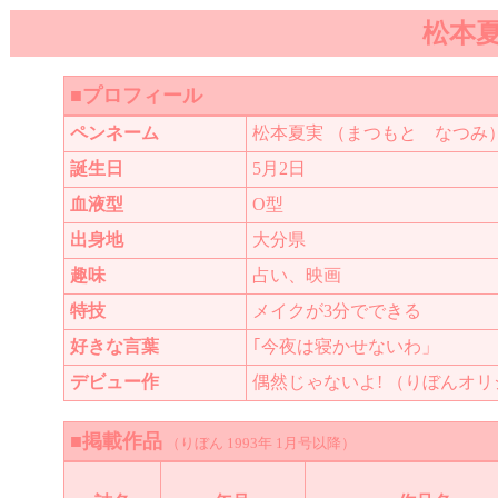
松本
■プロフィール
ペンネーム
松本夏実 （まつもと なつみ
誕生日
5月2日
血液型
O型
出身地
大分県
趣味
占い、映画
特技
メイクが3分でできる
好きな言葉
｢今夜は寝かせないわ」
デビュー作
偶然じゃないよ! （りぼんオリジナ
■掲載作品
（りぼん 1993年 1月号以降）