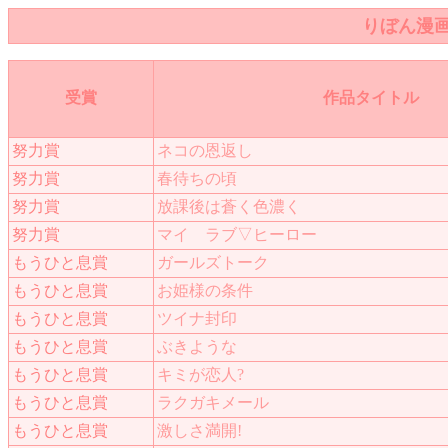
りぼん漫画ス
受賞
作品タイトル
努力賞
ネコの恩返し
努力賞
春待ちの頃
努力賞
放課後は蒼く色濃く
努力賞
マイ ラブ▽ヒーロー
もうひと息賞
ガールズトーク
もうひと息賞
お姫様の条件
もうひと息賞
ツイナ封印
もうひと息賞
ぶきような
もうひと息賞
キミが恋人?
もうひと息賞
ラクガキメール
もうひと息賞
激しさ満開!