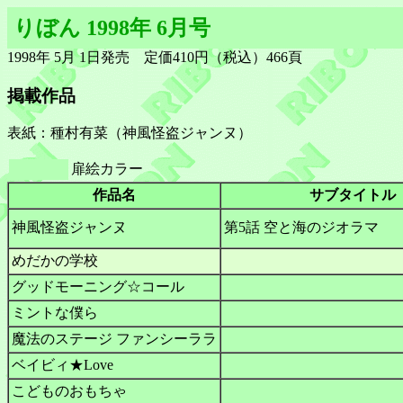
りぼん 1998年 6月号
1998年 5月 1日発売 定価410円（税込）466頁
掲載作品
表紙：種村有菜（神風怪盗ジャンヌ）
扉絵カラー
作品名
サブタイトル
神風怪盗ジャンヌ
第5話 空と海のジオラマ
めだかの学校
グッドモーニング☆コール
ミントな僕ら
魔法のステージ ファンシーララ
ベイビィ★Love
こどものおもちゃ