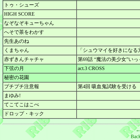
トゥ・シューズ
HIGH SCORE
なぞなぞキューちゃん
へそで茶をわかす
先生あのね
くまちゃん
「シュウマイを好きになる
赤ずきんチャチャ
第69話 “魔法の美少女”いっ
下弦の月
act.3 CROSS
秘密の花園
プチプチ注意報
第4回 吸血鬼試験を受ける
まゆみ!
てこてこはこべ
ドロップ・キック
Bac