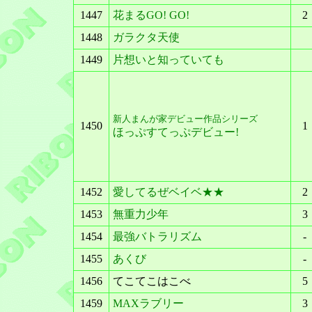
1447
花まるGO! GO!
2
1448
ガラクタ天使
1449
片想いと知っていても
新人まんが家デビュー作品シリーズ
1450
1
ほっぷすてっぷデビュー!
1452
愛してるぜベイベ★★
2
1453
無重力少年
3
1454
最強バトラリズム
-
1455
あくび
-
1456
てこてこはこべ
5
1459
MAXラブリー
3