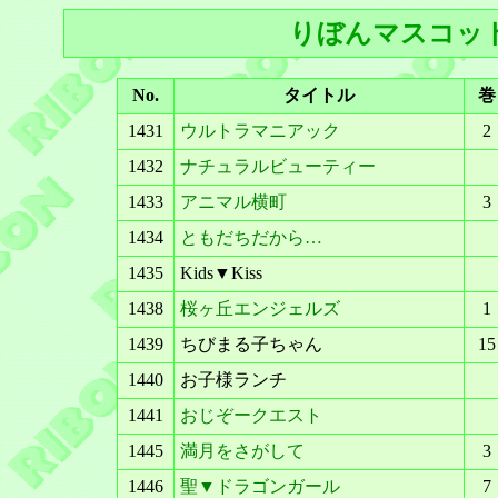
りぼんマスコット
No.
タイトル
巻
1431
ウルトラマニアック
2
1432
ナチュラルビューティー
1433
アニマル横町
3
1434
ともだちだから…
1435
Kids▼Kiss
1438
桜ヶ丘エンジェルズ
1
1439
ちびまる子ちゃん
15
1440
お子様ランチ
1441
おじぞークエスト
1445
満月をさがして
3
1446
聖▼ドラゴンガール
7