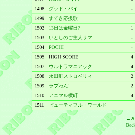
1498
グッド・バイ
-
1499
すてき応援歌
-
1502
13日は金曜日?
1
1503
いとしのご主人サマ
-
1504
POCHI
-
1505
HIGH SCORE
4
1507
ウルトラマニアック
4
1508
永田町ストロベリィ
2
1509
ラブわん!
2
1510
アニマル横町
4
1511
ビューティフル・ワールド
←2
Bac