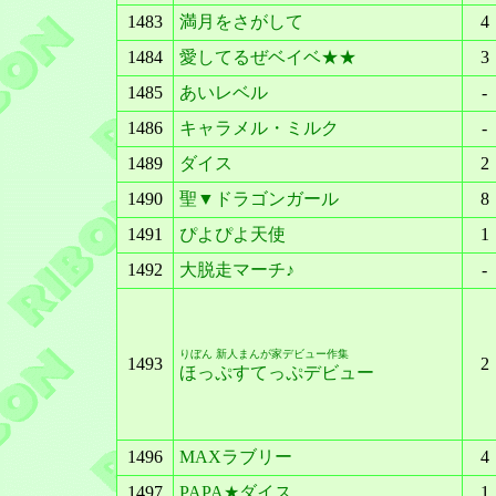
1483
満月をさがして
4
1484
愛してるぜベイベ★★
3
1485
あいレベル
-
1486
キャラメル・ミルク
-
1489
ダイス
2
1490
聖▼ドラゴンガール
8
1491
ぴよぴよ天使
1
1492
大脱走マーチ♪
-
りぼん 新人まんが家デビュー作集
1493
2
ほっぷすてっぷデビュー
1496
MAXラブリー
4
1497
PAPA★ダイス
1