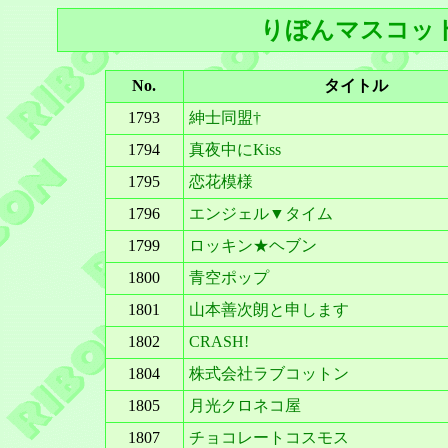
りぼんマスコット
No.
タイトル
1793
紳士同盟†
1794
真夜中にKiss
1795
恋花模様
1796
エンジェル▼タイム
1799
ロッキン★ヘブン
1800
青空ポップ
1801
山本善次朗と申します
1802
CRASH!
1804
株式会社ラブコットン
1805
月光クロネコ屋
1807
チョコレートコスモス