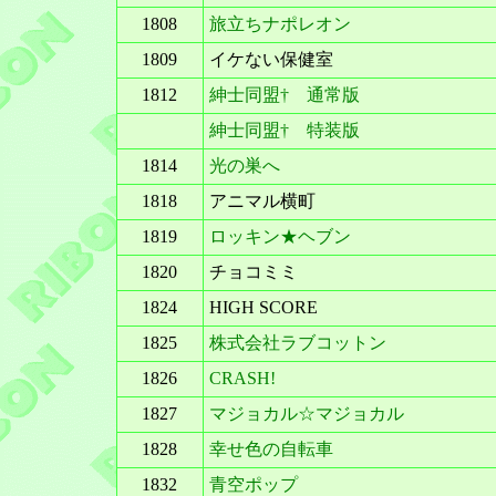
1808
旅立ちナポレオン
1809
イケない保健室
1812
紳士同盟† 通常版
紳士同盟† 特装版
1814
光の巣へ
1818
アニマル横町
1819
ロッキン★ヘブン
1820
チョコミミ
1824
HIGH SCORE
1825
株式会社ラブコットン
1826
CRASH!
1827
マジョカル☆マジョカル
1828
幸せ色の自転車
1832
青空ポップ