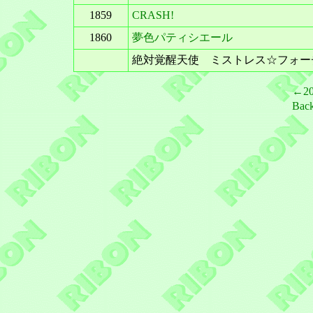
1859
CRASH!
1860
夢色パティシエール
絶対覚醒天使 ミストレス☆フォー
←2
Bac