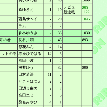
あいざわ遥
2
40
1009
デビュー
895
森ゆきえ
1
10
1122
新連載
西島サヘイ
-
20
1045
ラム
?
2
香林ゆうき
-
33
1030
嵐!の巻
長谷川潤
-
43
893
彩花みん
4
14
ケットの巻
赤座ひではる
14
3
園田小波
1
2
桜井ゆう
-
32
890
田村逍遥
11
2
ところはつえ
?
2
田辺真由美
?
7
高田エミ
7
5
桑名みやび
4
1