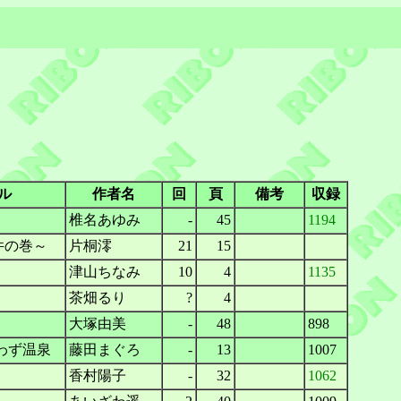
ル
作者名
回
頁
備考
収録
椎名あゆみ
-
45
1194
件の巻～
片桐澪
21
15
津山ちなみ
10
4
1135
茶畑るり
?
4
大塚由美
-
48
898
わず温泉
藤田まぐろ
-
13
1007
香村陽子
-
32
1062