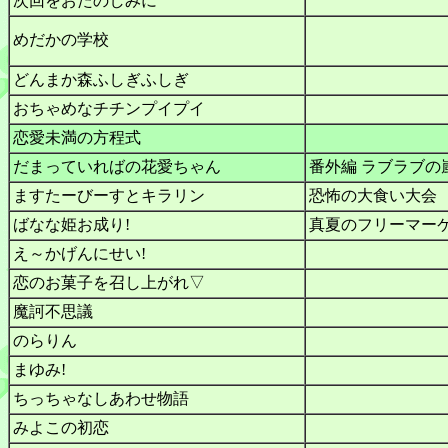
次回をおたのしみに
めだかの学校
どんまか森ふしぎふしぎ
おちゃめなチチンプイプイ
恋愛未満の方程式
だまっていればの花愛ちゃん
番外編 ラブラブの
ますたーびーすとキラリン
恐怖の大食い大会
ばなな姫お成り!
真夏のフリーマー
え～かげんにせい!
恋のお菓子を召し上がれ▽
魔訶不思議
のらりん
まゆみ!
ちっちゃなしあわせ物語
みよこの初恋