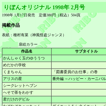
りぼんオリジナル 1998年 2月号
1998年 1月17日発売 定価380円（税込）504頁
掲載作品
表紙：種村有菜（神風怪盗ジャンヌ）
扉絵カラー
作品名
サブタイトル
かんしゃく玉のゆううつ
めだかの学校
くまちゃん
「図書委員のお仕事」の巻
アリスの星
番外編 ～ハッピー・カーニバ
シークレットヘブン
へそで茶をわかす
君だけのデビル