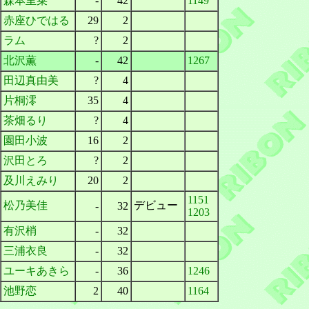
森本里菜
-
42
1149
赤座ひではる
29
2
ラム
?
2
北沢薫
-
42
1267
田辺真由美
?
4
片桐澪
35
4
茶畑るり
?
4
園田小波
16
2
沢田とろ
?
2
及川えみり
20
2
1151
松乃美佳
デビュー
-
32
1203
有沢梢
-
32
三浦衣良
-
32
ユーキあきら
-
36
1246
池野恋
2
40
1164