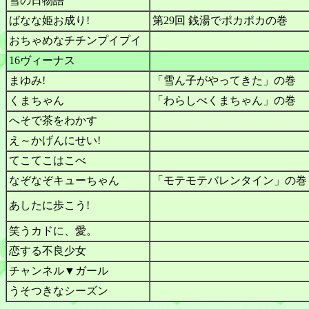
雪の日物語
ばなな姫お成り!
第29回 銭湯でポカポカの巻
おちゃめなチチンプイプイ
16ヴィーナス
まゆみ!
「雪ん子がやってきた」の巻
くまちゃん
「わらしべくまちゃん」の巻
へそで茶をわかす
え～かげんにせい!
てこてこはこべ
なぞなぞキューちゃん
「モテモテバレンタイン」の巻
あしたに歩こう!
笑うカドに、愛。
恋する不良少女
チャンネル▼ガール
うそつきなシーズン