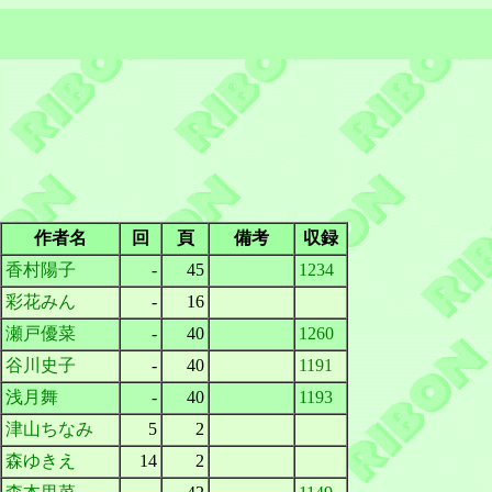
作者名
回
頁
備考
収録
香村陽子
-
45
1234
彩花みん
-
16
瀬戸優菜
-
40
1260
谷川史子
-
40
1191
浅月舞
-
40
1193
津山ちなみ
5
2
森ゆきえ
14
2