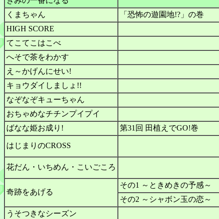
きみの一番になる
くまちゃん
「恐怖の遊園地!?」の巻
HIGH SCORE
てこてこはこべ
へそで茶をわかす
え～かげんにせい!
キョウダイしましょ!!
なぞなぞキューちゃん
おちゃめなチチンプイプイ
ばなな姫お成り!
第31回 田植えでGO!巻
はじまりのCROSS
花だん・いちめん・こいごころ
その1 ～ときめきの予感～
奇跡をあげる
その2 ～シャボン玉の恋～
うそつきなシーズン