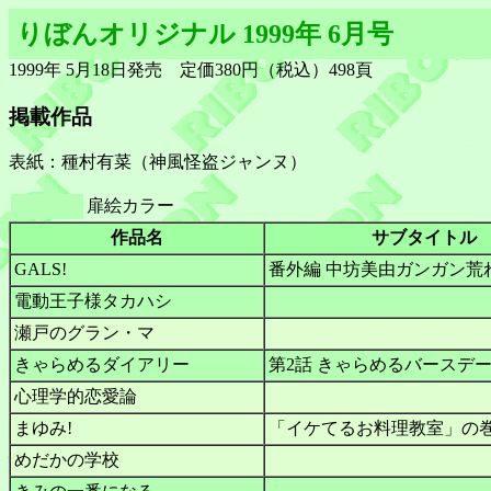
りぼんオリジナル 1999年 6月号
1999年 5月18日発売 定価380円（税込）498頁
掲載作品
表紙：種村有菜（神風怪盗ジャンヌ）
扉絵カラー
作品名
サブタイトル
GALS!
番外編 中坊美由ガンガン荒れ
電動王子様タカハシ
瀬戸のグラン・マ
きゃらめるダイアリー
第2話 きゃらめるバースデ
心理学的恋愛論
まゆみ!
「イケてるお料理教室」の
めだかの学校