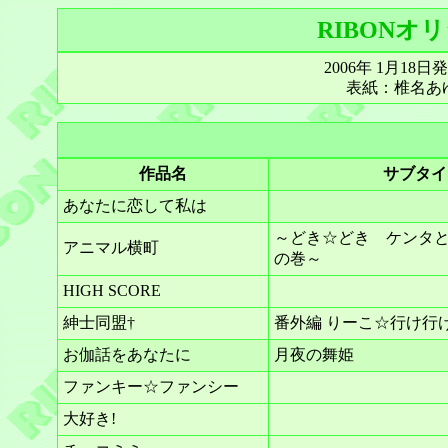
RIBONオリ
2006年 1月18
表紙：椎名あ
作品名
サブタイ
あなたに恋して私は
～どき☆どき ケンタ
アニマル横町
の巻～
HIGH SCORE
紳士同盟†
番外編 りーこ☆行け行け
お伽話をあなたに
月夜の舞姫
ファンキー☆ファンシー
大好き!