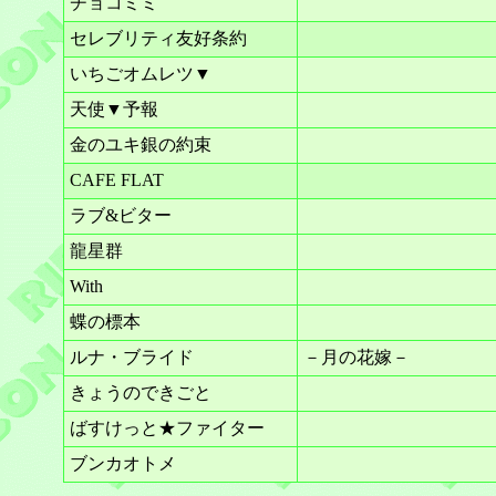
チョコミミ
セレブリティ友好条約
いちごオムレツ▼
天使▼予報
金のユキ銀の約束
CAFE FLAT
ラブ&ビター
龍星群
With
蝶の標本
ルナ・ブライド
－月の花嫁－
きょうのできごと
ばすけっと★ファイター
ブンカオトメ