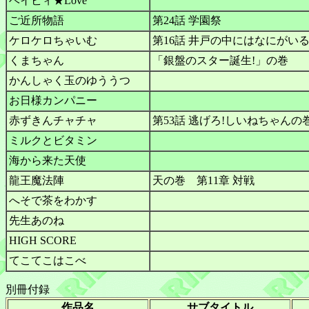
ベイビィ★Love
ご近所物語
第24話 学園祭
ケロケロちゃいむ
第16話 井戸の中にはなにがいる
くまちゃん
「銀盤のスター誕生!」の巻
かんしゃく玉のゆううつ
お日様カンパニー
赤ずきんチャチャ
第53話 逃げろ!しいねちゃんの
ミルクとビタミン
海から来た天使
龍王魔法陣
天の巻 第11章 対戦
へそで茶をわかす
先生あのね
HIGH SCORE
てこてこはこべ
別冊付録
作品名
サブタイトル