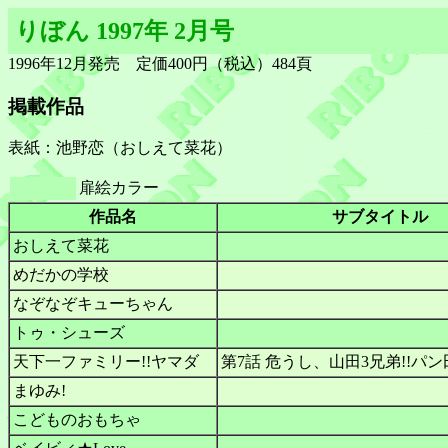
りぼん 1997年 2月号
1996年12月発売 定価400円（税込）484頁
掲載作品
表紙：池野恋（おしえて菜花）
扉絵カラー
作品名
サブタイトル
おしえて菜花
めだかの学校
なぞなぞキューちゃん
トゥ・シューズ
天下一ファミリー!!ヤマダ
第7話 危うし、山田3兄弟!!パ
まゆみ!
こどものおもちゃ