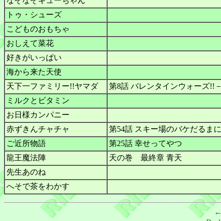
なぞなぞキューちゃん
トゥ・シューズ
こどものおもちゃ
おしえて菜花
好きがいっぱい
海から来た天使
天下一ファミリー!!ヤマダ
第8話 バレンタインウォーズ!
ミルクとビタミン
お日様カンパニー
赤ずきんチャチャ
第54話 スキー場のバケだるま
ご近所物語
第25話 幸せってやつ
龍王魔法陣
天の巻 最終章 青天
先生あのね
へそで茶をわかす