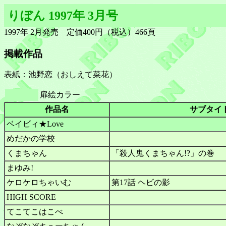
りぼん 1997年 3月号
1997年 2月発売 定価400円（税込）466頁
掲載作品
表紙：池野恋（おしえて菜花）
扉絵カラー
作品名
サブタイ
ベイビィ★Love
めだかの学校
くまちゃん
「殺人鬼くまちゃん!?」の巻
まゆみ!
ケロケロちゃいむ
第17話 ヘビの影
HIGH SCORE
てこてこはこべ