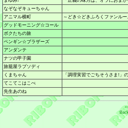
まゆみ!
「正義の味方は、オラにおまかせ
なぞなぞキューちゃん
アニマル横町
～どき☆どきふろくファンルー
グッドモーニング☆コール
ボクたちの旅
ペンギン☆ブラザーズ
アンダンテ
ナツの甲子園
旅籠屋ラプソディ
くまちゃん
「調理実習でごちそうさま!」
てこてこはこべ
先生あのね
Bac