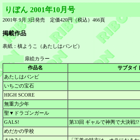
りぼん 2001年10月号
2001年 9月 3日発売 定価420円（税込）466頁
掲載作品
表紙：槙ようこ（あたしはバンビ）
扉絵カラー
作品名
サブタイ
あたしはバンビ
いちごの宝石
HIGH SCORE
無重力少年
聖▼ドラゴンガール
GALS!
第33回 ギャルで神輿で大決戦!?
めだかの学校