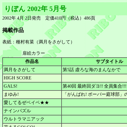
りぼん 2002年 5月号
2002年 4月 2日発売 定価410円（税込）486頁
掲載作品
表紙：種村有菜（満月をさがして）
扉絵カラー
作品名
サブタイトル
満月をさがして
第5話 虚ろな海のまんなかで
HIGH SCORE
GALS!
第40回 最終回ダヨ!! 全員集合!!!
まゆみ!
「がんばれ! ボーバー庭球部」
愛してるぜベイベ★★
ナインパズル
ウルトラマニアック