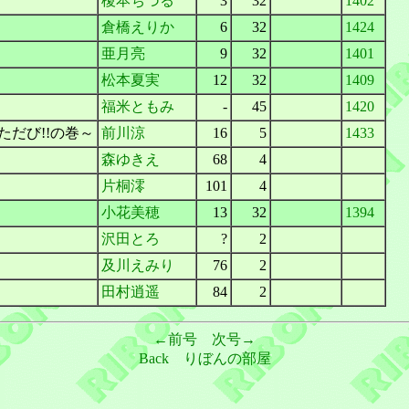
榎本ちづる
3
32
1402
倉橋えりか
6
32
1424
亜月亮
9
32
1401
松本夏実
12
32
1409
福米ともみ
-
45
1420
だび!!の巻～
前川涼
16
5
1433
森ゆきえ
68
4
片桐澪
101
4
小花美穂
13
32
1394
沢田とろ
?
2
及川えみり
76
2
田村逍遥
84
2
←前号
次号→
Back
りぼんの部屋