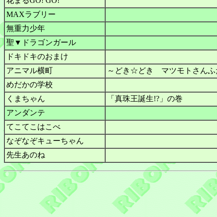
花まるGO! GO!
MAXラブリー
無重力少年
聖▼ドラゴンガール
ドキドキのおまけ
アニマル横町
～どき☆どき マツモトさんふた
めだかの学校
くまちゃん
「真珠王誕生!?」の巻
アンダンテ
てこてこはこべ
なぞなぞキューちゃん
先生あのね