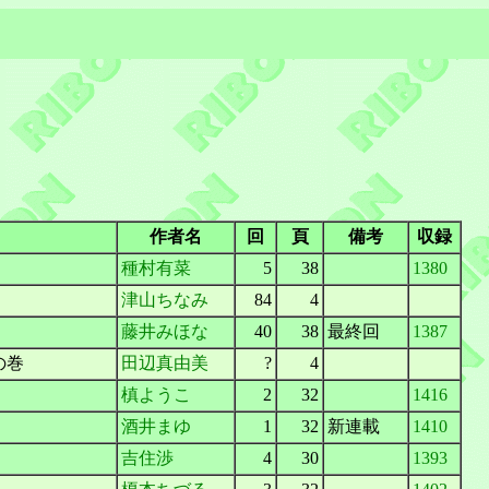
作者名
回
頁
備考
収録
種村有菜
5
38
1380
津山ちなみ
84
4
藤井みほな
40
38
最終回
1387
の巻
田辺真由美
?
4
槙ようこ
2
32
1416
酒井まゆ
1
32
新連載
1410
吉住渉
4
30
1393