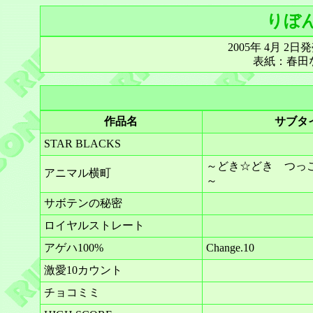
りぼん 
2005年 4月 2
表紙：春田
作品名
サブタ
STAR BLACKS
～どき☆どき つっ
アニマル横町
～
サボテンの秘密
ロイヤルストレート
アゲハ100%
Change.10
激愛10カウント
チョコミミ