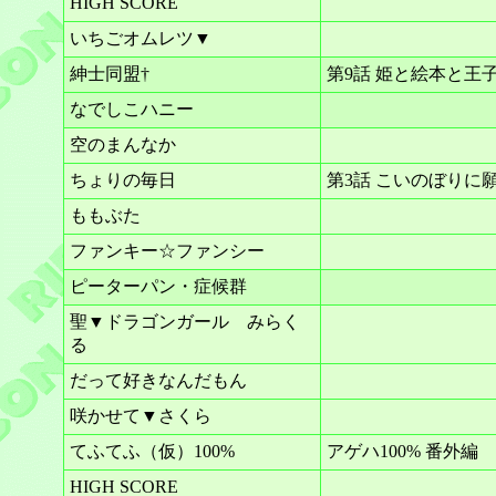
HIGH SCORE
いちごオムレツ▼
紳士同盟†
第9話 姫と絵本と王
なでしこハニー
空のまんなか
ちょりの毎日
第3話 こいのぼりに
ももぶた
ファンキー☆ファンシー
ピーターパン・症候群
聖▼ドラゴンガール みらく
る
だって好きなんだもん
咲かせて▼さくら
てふてふ（仮）100%
アゲハ100% 番外編
HIGH SCORE