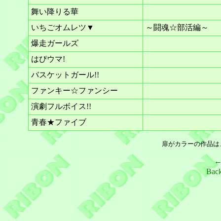
舞い降りる華
いちごオムレツ▼
～闘魂☆部活編～
爆走ガールズ
はぴウマ!
バスケットガール!!
ファンキー☆ファンシー
演劇フルボイス!!
青春★ファイブ
扉がカラーの作品は
Bac