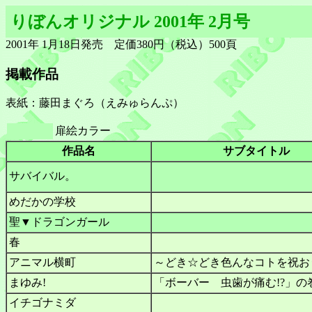
りぼんオリジナル 2001年 2月号
2001年 1月18日発売 定価380円（税込）500頁
掲載作品
表紙：藤田まぐろ（えみゅらんぷ）
扉絵カラー
作品名
サブタイトル
サバイバル。
めだかの学校
聖▼ドラゴンガール
春
アニマル横町
～どき☆どき色んなコトを祝お
まゆみ!
「ボーバー 虫歯が痛む!?」の
イチゴナミダ