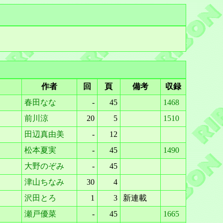
作者
回
頁
備考
収録
春田なな
-
45
1468
前川涼
20
5
1510
田辺真由美
-
12
松本夏実
-
45
1490
大野のぞみ
-
45
津山ちなみ
30
4
沢田とろ
1
3
新連載
瀬戸優菜
-
45
1665