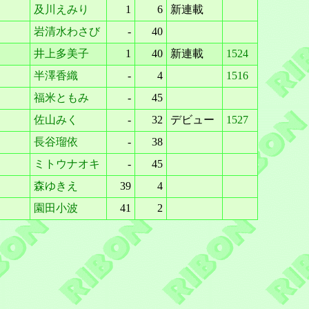
及川えみり
1
6
新連載
岩清水わさび
-
40
井上多美子
1
40
新連載
1524
半澤香織
-
4
1516
福米ともみ
-
45
佐山みく
-
32
デビュー
1527
長谷瑠依
-
38
ミトウナオキ
-
45
森ゆきえ
39
4
園田小波
41
2