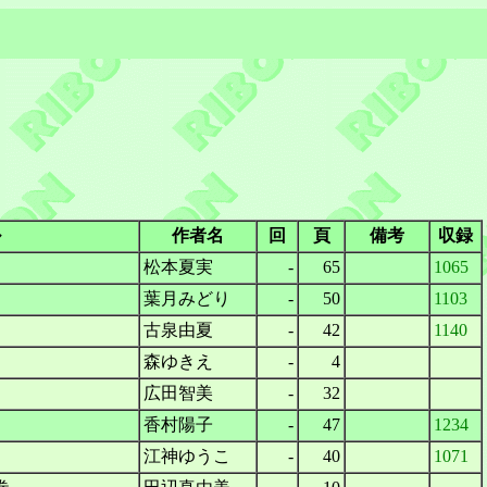
ル
作者名
回
頁
備考
収録
松本夏実
-
65
1065
葉月みどり
-
50
1103
古泉由夏
-
42
1140
森ゆきえ
-
4
広田智美
-
32
香村陽子
-
47
1234
江神ゆうこ
-
40
1071