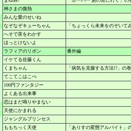
まゆみ!
「ボーバー あの世に行く」の
神さまの微熱
みんな愛のせいね
なぞなぞキューちゃん
「ちょっくら未来をのぞいてみ
へそで茶をわかす
ほっとけないよ
ラフィアのリボン
番外編
イケてる佐藤くん
くまちゃん
「病気を克服する方法!?」の
てこてこはこべ
100円ファンタジー
よくある出来事
恋はまだ鳴りやまない
天使にかまれる
ジャングルプリンセス
ももちっく天使
「ありすの変態アルバイト」