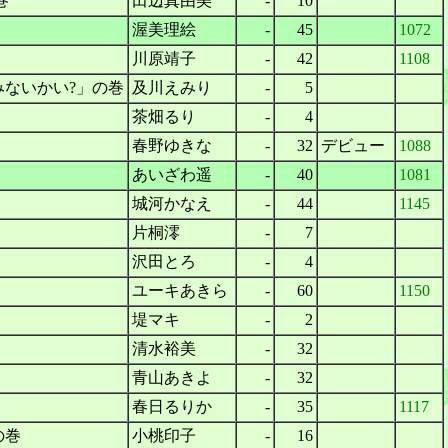
巻
田辺真由美
-
10
渥美理絵
-
45
1072
川原靖子
-
42
1108
ないかい?」の巻
及川えみり
-
5
茶畑るり
-
4
春野ゆきな
-
32
デビュー
1088
あいざわ遥
-
40
1081
城河かなえ
-
44
1145
巻
片桐澪
-
7
沢田とろ
-
4
ユーキあきら
-
60
1150
堤マキ
-
2
清水裕美
-
32
青山あきよ
-
32
春日るりか
-
35
1117
の巻
小桃印子
-
16