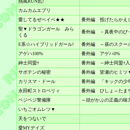
熱風RUN乱!
カムカムエブリ
愛してるぜベイベ★★
番外編 投げたらかえ
聖▼ドラゴンガール みら
番外編 －真夜中のび
くる
E系☆ハイブリッドガール!
番外編 ～昼のスクー
アゲハ100%
番外編 アゲハ0%
紳士同盟†
番外編 ～紳士同盟†
サボテンの秘密
番外編 皆瀬のヒミツ
カリスマ・ドール
番外編 「キックの少
永田町ストロベリィ
番外編 ひしょ⇔たま
ベジベジ警備隊
～頭がかぶの正義の味
いちごオムレツ▼
天をつないで
愛MYデイズ