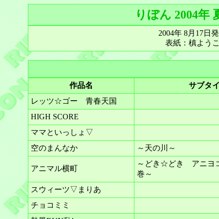
りぼん 2004
2004年 8月17
表紙：槙よう
作品名
サブタ
レッツ☆ゴー 青春天国
HIGH SCORE
ママといっしょ▽
空のまんなか
～天の川～
～どき☆どき アニヨコ
アニマル横町
巻～
スウィーツ▽まりあ
チョコミミ