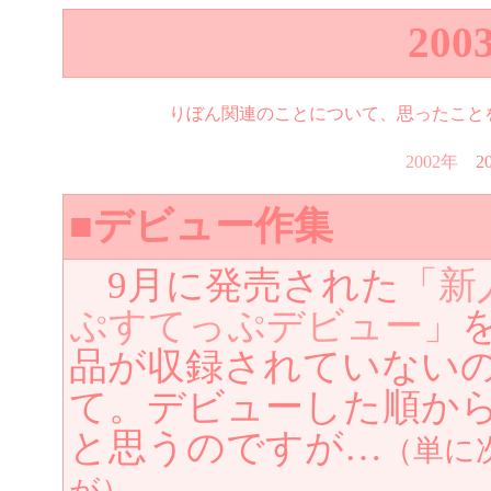
20
りぼん関連のことについて、思ったこと
2002年
2
■デビュー作集
9月に発売された
「新
ぷすてっぷデビュー」
品が収録されていない
て。デビューした順か
と思うのですが…
（単に
が）