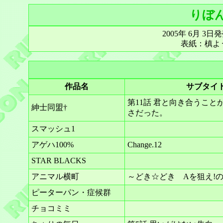
りぼん 
2005年 6月 3
表紙：槙よう
作品名
サブタイ
第11話 君と向き合うこと
紳士同盟†
さだった。
スマッシュ1
アゲハ100%
Change.12
STAR BLACKS
アニマル横町
～どき☆どき Aを狙え!
ピーターパン・症候群
チョコミミ