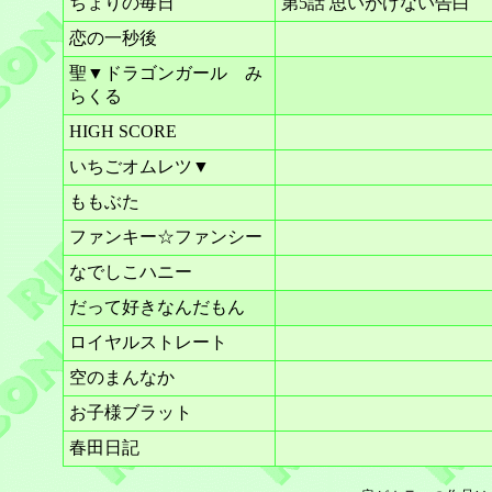
ちょりの毎日
第5話 思いがけない告白
恋の一秒後
聖▼ドラゴンガール み
らくる
HIGH SCORE
いちごオムレツ▼
ももぶた
ファンキー☆ファンシー
なでしこハニー
だって好きなんだもん
ロイヤルストレート
空のまんなか
お子様ブラット
春田日記