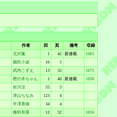
作者
回
頁
備考
収録
北沢薫
1
42
新連載
1683
園田小波
16
5
武内こずえ
13
32
1673
樫の木ちゃん
1
40
新連載
1658
前川涼
55
5
津山ちなみ
123
4
半澤香織
34
4
種村有菜
12
32
1656