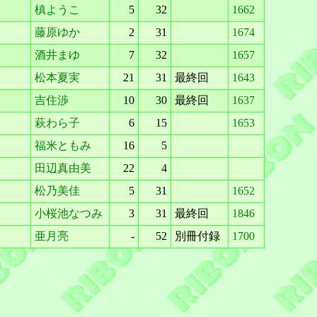
槙ようこ
5
32
1662
藤原ゆか
2
31
1674
酒井まゆ
7
32
1657
松本夏実
21
31
最終回
1643
吉住渉
10
30
最終回
1637
萩わら子
6
15
1653
福米ともみ
16
5
田辺真由美
22
4
松乃美佳
5
31
1652
小桜池なつみ
3
31
最終回
1846
亜月亮
-
52
別冊付録
1700