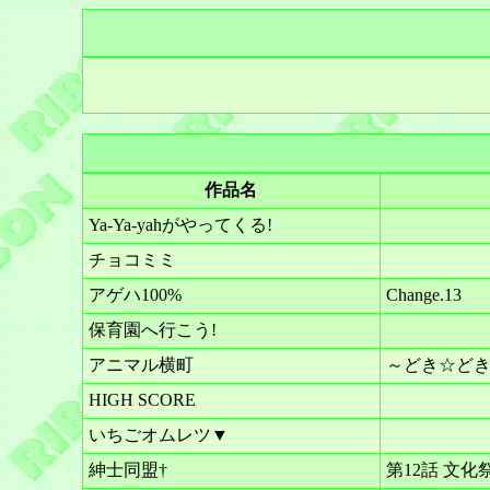
作品名
Ya-Ya-yahがやってくる!
チョコミミ
アゲハ100%
Change.13
保育園へ行こう!
アニマル横町
～どき☆どき 
HIGH SCORE
いちごオムレツ▼
紳士同盟†
第12話 文