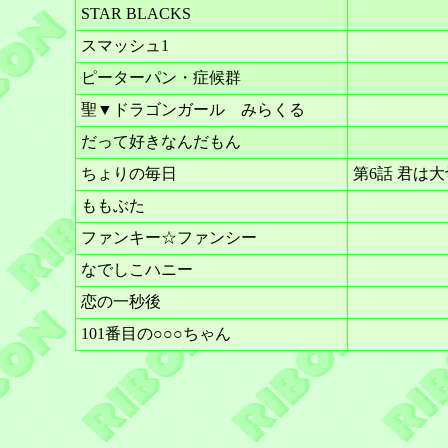
STAR BLACKS
スマッシュ1
ピーターパン・症候群
聖▼ドラゴンガール みらくる
だって好きなんだもん
ちょりの毎日
第6話 君は
ももぶた
ファンキー☆ファンシー
なでしこハニー
恋の一秒後
101番目の○○○ちゃん