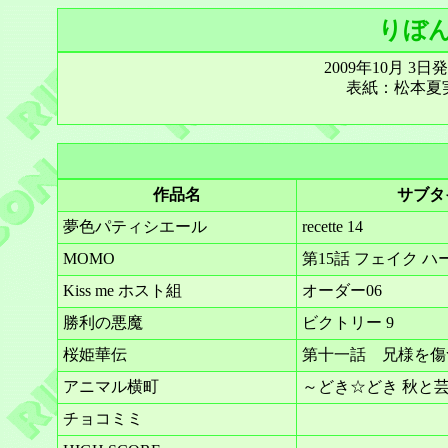
りぼん 
2009年10月 3
表紙：松本夏
作品名
サブタ
夢色パティシエール
recette 14
MOMO
第15話 フェイク ハ
Kiss me ホスト組
オーダー06
勝利の悪魔
ビクトリー 9
桜姫華伝
第十一話 兄様を傷
アニマル横町
～どき☆どき 秋と
チョコミミ