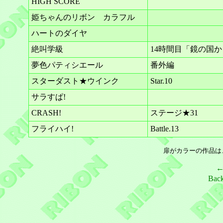
HIGH SCORE
姫ちゃんのリボン カラフル
ハートのダイヤ
絶叫学級
14時間目「鏡の国
夢色パティシエール
番外編
スターダスト★ウインク
Star.10
サラすぱ!
CRASH!
ステージ★31
フライハイ!
Battle.13
扉がカラーの作品は
Bac