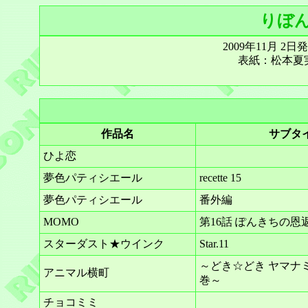
りぼん 
2009年11月 2
表紙：松本夏
作品名
サブタ
ひよ恋
夢色パティシエール
recette 15
夢色パティシエール
番外編
MOMO
第16話 ぽんきちの恩
スターダスト★ウインク
Star.11
～どき☆どき ヤマナ
アニマル横町
巻～
チョコミミ