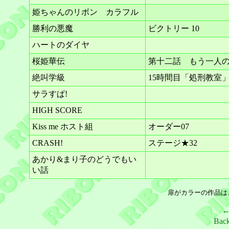
姫ちゃんのリボン カラフル
勝利の悪魔
ビクトリー 10
ハートのダイヤ
桜姫華伝
第十二話 もう一人
絶叫学級
15時間目「処刑教室
サラすぱ!
HIGH SCORE
Kiss me ホスト組
オーダー07
CRASH!
ステージ★32
あかり&まり子のどうでもい
い話
扉がカラーの作品は
Bac